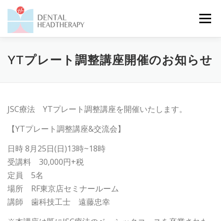
コ
メニュ
ン
テ
ン
ビジョン
JSC療法
セミナー
チーム
YTプレート調整講座開催のお知らせ
ツ
へ
ス
ブログ&コラム
ニュース
受講生の声
キ
JSC療法 YTプレート調整講座を開催いたします。
ッ
プ
【YTプレート調整講座&交流会】
お問い合わせ
日時 8月25日(日)13時~18時
受講料 30,000円+税
定員 5名
場所 RF東京店セミナールーム
講師 歯科技工士 遠藤忠幸